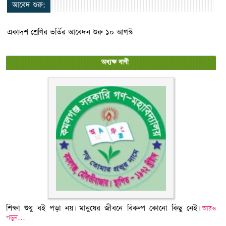
আবেদ শুরু:
একাদশ শ্রেণির ভর্তির আবেদন শুরু ১০ আগস্ট
অধ্যক্ষ বাণী
শিক্ষা শুধু বই পড়া নয়। মানুষের জীবনে বিকল্প কোনো কিছু নেই।
আরও
পড়ুন…