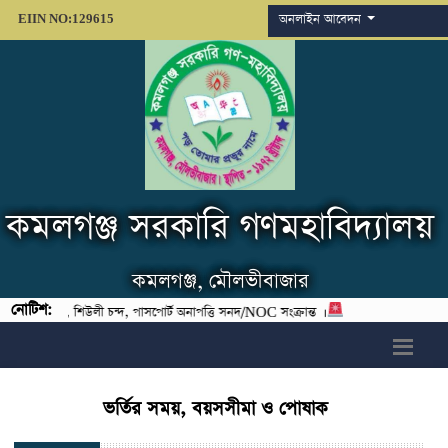
অনলাইন আবেদন
EIIN NO:129615
কমলগঞ্জ সরকারি গণমহাবিদ্যালয়
কমলগঞ্জ, মৌলভীবাজার
নোটিশ:
ট বিজ্ঞান), শিউলী চন্দ, পাসপোর্ট অনাপত্তি সনদ/NOC সংক্রান্ত ।
h6>
ভর্তির সময়, বয়সসীমা ও পোষাক