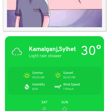
30°
Kamalganj,Sylhet
Light rain shower
Sunrise
Sunset
05:24 AM
06:32 PM
Humidity
Wind Speed
82%
7.9Km/h
SAT
SUN