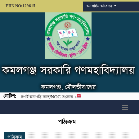
অনলাইন আবেদন
EIIN NO:129615
কমলগঞ্জ সরকারি গণমহাবিদ্যালয়
কমলগঞ্জ, মৌলভীবাজার
নোটিশ:
চন্দ, পাসপোর্ট অনাপত্তি সনদ/NOC সংক্রান্ত ।
h6>
পাঠ্যক্রম
পাঠ্যক্রম