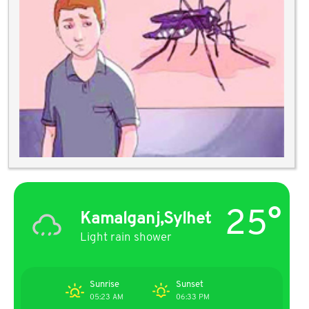
25°
Kamalganj,Sylhet
Light rain shower
Sunrise
Sunset
05:23 AM
06:33 PM