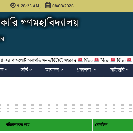
,
9:28:23 AM
08/08/2026
ারি গণমহাবিদ্যালয়
ার
োর্ট অনাপত্তি সনদ/NOC সংক্রান্ত
Noc
Noc
Noc
প্রভাষক (
ফল
ভর্তি
আবাসন
প্রকাশনা
লাইব্রেরি
পরিচালকের নাম
মোবাইল