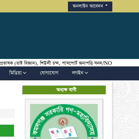
অনলাইন আবেদন
রাষ্ট বিজ্ঞান), শিউলী চন্দ, পাসপোর্ট অনাপত্তি সনদ/NOC সংক্রান্ত ।
মিডিয়া
যোগাযোগ
লগইন
অধ্যক্ষ বাণী