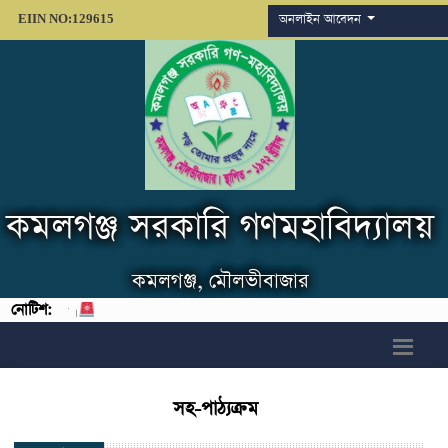
অনলাইন আবেদন
EIIN NO:129615
কমলগঞ্জ সরকারি গণমহাবিদ্যালয়
কমলগঞ্জ, মৌলভীবাজার
নোটিশ:
্রান্ত ।
h6>
সহ-পাঠ্যক্রম