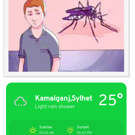
25°
Kamalganj,Sylhet
Light rain shower
Sunrise
Sunset
05:23 AM
06:33 PM