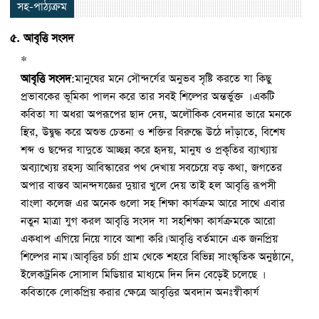
সহ-পাঠ্যক্রম
৫. আবৃত্তি সংসদ
*
আবৃত্তি সংসদ
:মানুষের মনে সৌন্দর্যের অনুভব সৃষ্টি করতে যা কিছু
প্রভাবকের ভূমিকা পালন করে তার সবই শিল্পের অন্তর্ভুক্ত । একটি
কবিতা যা অধরা অপরূপের ছাদ দেয়, অলৌকিক বেদনার ভারে মনকে
স্থির, উদ্বুদ্ধ করে অশুভ চেতনা ও শক্তির বিরুদ্ধে উঠে দাঁড়াতে, বিশেষ
শব্দ ও ছন্দের যাদুতে আচ্ছন্ন করে হৃদয়, মানুষ ও প্রকৃতির ব্যাখ্যায়
অব্যাখ্যেয় রহস্য আবিস্কারের পথ দেখায় সবচেয়ে বড় কথা, জগতের
অপার বাস্তব আনন্দযজ্ঞের দুয়ার খুলে দেয় তাই হল আবৃত্তি রূপসী
বাংলা কলেজ এর অনেক গুলো সহ শিক্ষা কার্যক্রম আরে সাথে এবার
নতুন মাত্রা যুগ করল আবৃত্তি সংসদ যা সহশিক্ষা কার্যক্রমকে আরো
একধাপ এগিয়ে নিয়ে যাবে আশা করি। আবৃত্তি বর্তমানে এক জনপ্রিয়
শিল্পের নাম। আবৃত্তির চর্চা গ্রাম থেকে শহরে বিভিন্ন সাংস্কৃতিক অনুষ্ঠানে,
ইলেকট্রনিক সোসাল মিডিয়ার মাধ্যমে দিন দিন বেড়েই চলেছে ।
কবিতাকে লোকপ্রিয় করার ক্ষেত্রে আবৃত্তির অবদান অনঃস্বীকার্য