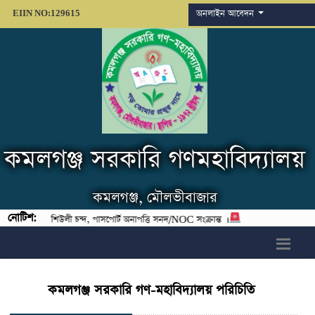
অনলাইন আবেদন
EIIN NO:129615
কমলগঞ্জ সরকারি গণমহাবিদ্যালয়
কমলগঞ্জ, মৌলভীবাজার
নোটিশ:
 বিজ্ঞান), শিউলী চন্দ, পাসপোর্ট অনাপত্তি সনদ/NOC সংক্রান্ত ।
h6>
কমলগঞ্জ সরকারি গণ-মহাবিদ্যালয় পরিচিতি