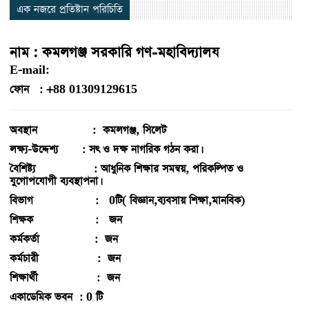
এক নজরে প্রতিষ্টান পরিচিতি
নাম : কমলগঞ্জ সরকারি গণ-মহাবিদ্যালয
E-mail:
ফোন : +88 01309129615
অবস্থান : কমলগঞ্জ, সিলেট
লক্ষ্য-উদ্দেশ্য : সৎ ও দক্ষ নাগরিক গঠন করা।
বৈশিষ্ট্য : আধুনিক শিক্ষার সমন্বয়, পরিকল্পিত ও
যুগোপযোগী ব্যবস্থাপনা।
বিভাগ : 0টি( বিজ্ঞান,ব্যবসায় শিক্ষা,মানবিক)
শিক্ষক : জন
কর্মকর্তা : জন
কর্মচারী : জন
শিক্ষার্থী : জন
একাডেমিক ভবন : 0 টি