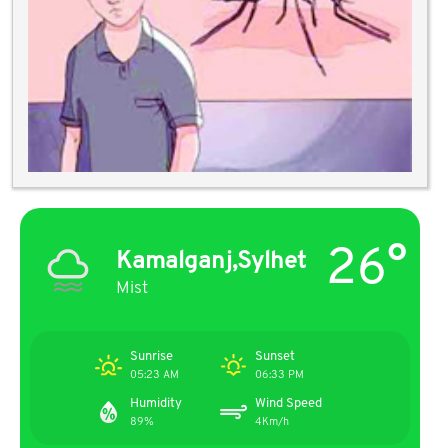
26°
Kamalganj,Sylhet
Mist
Sunrise
Sunset
05:23 AM
06:33 PM
Humidity
Wind Speed
89%
4Km/h