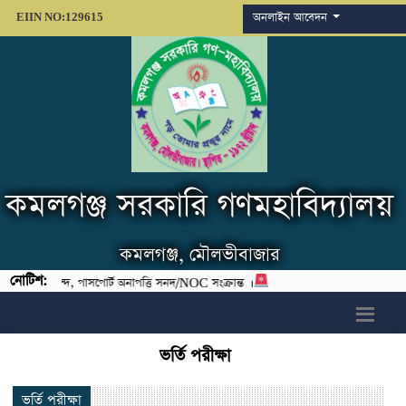
অনলাইন আবেদন
EIIN NO:129615
কমলগঞ্জ সরকারি গণমহাবিদ্যালয়
কমলগঞ্জ, মৌলভীবাজার
নোটিশ:
, শিউলী চন্দ, পাসপোর্ট অনাপত্তি সনদ/NOC সংক্রান্ত ।
h6>
ভর্তি পরীক্ষা
ভর্তি পরীক্ষা