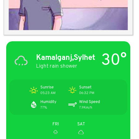
30°
Kamalganj,Sylhet
Light rain shower
Sunrise
Sunset
05:23 AM
06:32 PM
Humidity
Wind Speed
77%
7.9Km/h
FRI
SAT