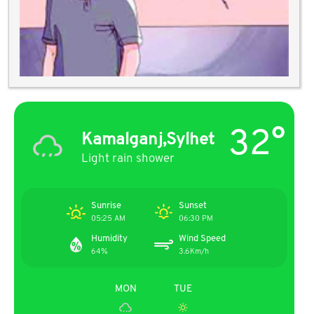
32°
Kamalganj,Sylhet
Light rain shower
Sunrise
Sunset
05:25 AM
06:30 PM
Humidity
Wind Speed
64%
3.6Km/h
MON
TUE