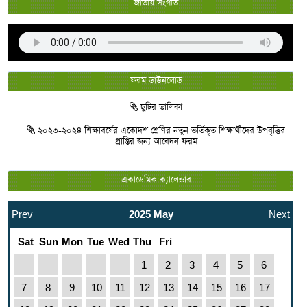
জাতীয় সংগীত
ফরম ডাউনলোড
ছুটির তালিকা
২০২৩-২০২৪ শিক্ষাবর্ষের একোদশ শ্রেণির নতুন ভর্তিকৃত শিক্ষার্থীদের উপবৃত্তির
প্রাপ্তির জন্য আবেদন ফরম
একাডেমিক ক্যালেন্ডার
Prev
2025 May
Next
Sat
Sun
Mon
Tue
Wed
Thu
Fri
1
2
3
4
5
6
7
8
9
10
11
12
13
14
15
16
17