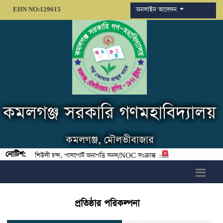
অনলাইন আবেদন
EIIN NO:129615
কমলগঞ্জ সরকারি গণমহাবিদ্যালয়
কমলগঞ্জ, মৌলভীবাজার
নোটিশ:
 বিজ্ঞান), শিউলী চন্দ, পাসপোর্ট অনাপত্তি সনদ/NOC সংক্রান্ত ।
h6>
প্রতিষ্ঠার পরিকল্পনা